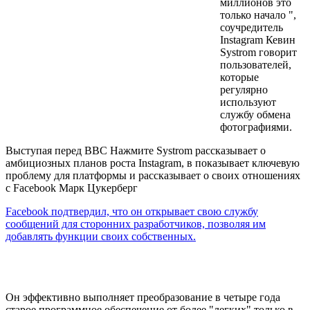
миллионов это
только начало ",
соучредитель
Instagram Кевин
Systrom говорит
пользователей,
которые
регулярно
используют
службу обмена
фотографиями.
Выступая перед BBC Нажмите Systrom рассказывает о
амбициозных планов роста Instagram, в показывает ключевую
проблему для платформы и рассказывает о своих отношениях
с Facebook Марк Цукерберг
Facebook подтвердил, что он открывает свою службу
сообщений для сторонних разработчиков, позволяя им
добавлять функции своих собственных.
Он эффективно
выполняет
преобразование
в
четыре года
старое программное обеспечение
от
более
"
легких
"
только в