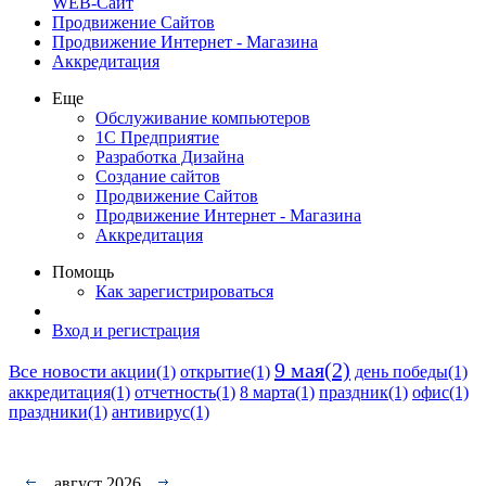
WEB-Сайт
Продвижение Сайтов
Продвижение Интернет - Магазина
Аккредитация
Еще
Обслуживание компьютеров
1С Предприятие
Разработка Дизайна
Создание сайтов
Продвижение Сайтов
Продвижение Интернет - Магазина
Аккредитация
Помощь
Как зарегистрироваться
Вход и регистрация
9 мая(2)
Все новости
акции(1)
открытие(1)
день победы(1)
аккредитация(1)
отчетность(1)
8 марта(1)
праздник(1)
офис(1)
праздники(1)
антивирус(1)
август 2026