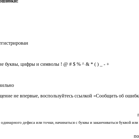
 ошибки:
регистрирован
 буквы, цифры и символы ! @ # $ % ^ & * ( ) _ - +
вильно
щение не впервые, воспользуйтесь ссылкой «Сообщить об ошибк
 одинарного дефиса или точки, начинаться с буквы и заканчиваться буквой или
по