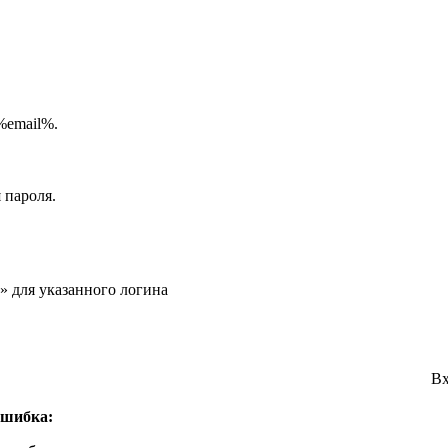
%email%.
 пароля.
» для указанного логина
Вх
ошибка: